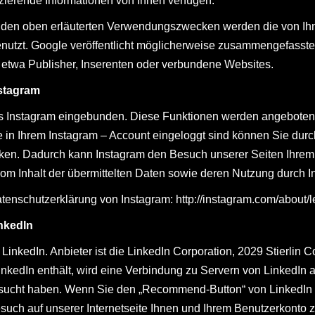
zierende Informationen von Ihnen verfügen.
 den oben erläuterten Verwendungszwecken werden die von Ihn
zt. Google veröffentlicht möglicherweise zusammengefasste Sta
e etwa Publisher, Inserenten oder verbundene Websites.
nstagram
s Instagram eingebunden. Diese Funktionen werden angeboten 
 in Ihrem Instagram – Account eingeloggt sind können Sie durch
linken. Dadurch kann Instagram den Besuch unserer Seiten Ihre
vom Inhalt der übermittelten Daten sowie deren Nutzung durch I
Datenschutzerklärung von Instagram:
http://instagram.com/about/l
nkedIn
inkedIn. Anbieter ist die LinkedIn Corporation, 2029 Stierlin
inkedIn enthält, wird eine Verbindung zu Servern von LinkedIn au
 besucht haben. Wenn Sie den „Recommend-Button“ von LinkedIn 
Besuch auf unserer Internetseite Ihnen und Ihrem Benutzerkonto 